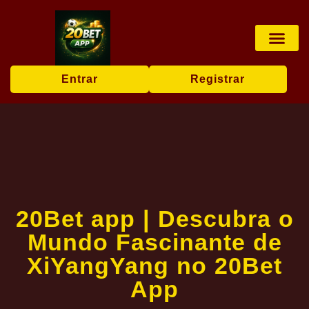
Transmissão ao vi
Jogos de cartas
Jogos de pesca
política Pr
Notícias do Setor
Entrar
Registrar
20Bet app | Descubra o
Mundo Fascinante de
XiYangYang no 20Bet
App