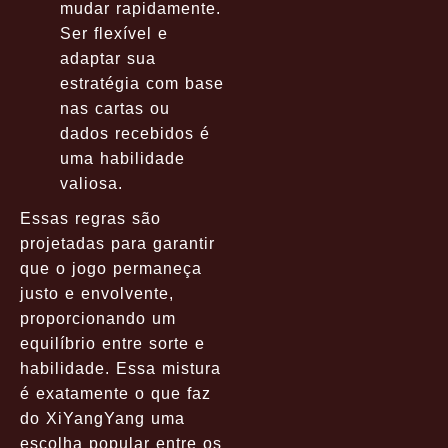
mudar rapidamente.
Ser flexível e
adaptar sua
estratégia com base
nas cartas ou
dados recebidos é
uma habilidade
valiosa.
Essas regras são
projetadas para garantir
que o jogo permaneça
justo e envolvente,
proporcionando um
equilíbrio entre sorte e
habilidade. Essa mistura
é exatamente o que faz
do XiYangYang uma
escolha popular entre os