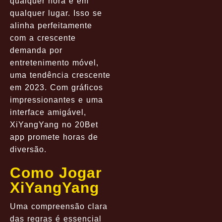
qualquer hora e em
qualquer lugar. Isso se
alinha perfeitamente
com a crescente
demanda por
entretenimento móvel,
uma tendência crescente
em 2023. Com gráficos
impressionantes e uma
interface amigável,
XiYangYang no 20Bet
app promete horas de
diversão.
Como Jogar
XiYangYang
Uma compreensão clara
das regras é essencial