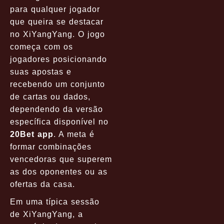
para qualquer jogador
que queira se destacar
no XiYangYang. O jogo
começa com os
jogadores posicionando
suas apostas e
recebendo um conjunto
de cartas ou dados,
dependendo da versão
específica disponível no
20Bet app
. A meta é
formar combinações
vencedoras que superem
as dos oponentes ou as
ofertas da casa.
Em uma típica sessão
de XiYangYang, a