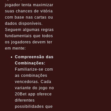
jogador tenta maximizar
suas chances de vitória
com base nas cartas ou
dados disponíveis.
Seguem algumas regras
fundamentais que todos
os jogadores devem ter
em mente:
Compreensão das
Combinações:
Familiarize-se com
as combinações
vencedoras. Cada
variante do jogo no
20Bet app oferece
diferentes
possibilidades que