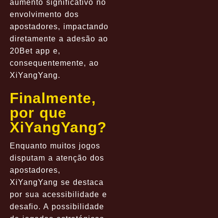
aumento significativo no
envolvimento dos
apostadores, impactando
diretamente a adesão ao
20Bet app e,
consequentemente, ao
XiYangYang.
Finalmente,
por que
XiYangYang?
Enquanto muitos jogos
disputam a atenção dos
apostadores,
XiYangYang se destaca
por sua acessibilidade e
desafio. A possibilidade