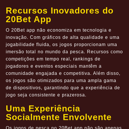
Recursos Inovadores do
20Bet App
O 20Bet app não economiza em tecnologia e
inovação. Com gráficos de alta qualidade e uma
jogabilidade fluida, os jogos proporcionam uma
imersão total no mundo da pesca. Recursos como
competições em tempo real, rankings de
jogadores e eventos especiais mantêm a
comunidade engajada e competitiva. Além disso,
os jogos são otimizados para uma ampla gama
de dispositivos, garantindo que a experiência de
jogo seja consistente e prazerosa.
Uma Experiência
Socialmente Envolvente
Os jogos de pesca no 20Bet app não são apenas