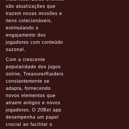
são atualizações que
trazem novas missões e
itens colecionáveis,
estimulando o
engajamento dos
jogadores com conteúdo
sazonal.
Com a crescente
popularidade dos jogos
online, TreasurerRaiders
constantemente se
adapta, fornecendo
novos elementos que
atraem antigos e novos
jogadores. O 20Bet app
desempenha um papel
crucial ao facilitar o