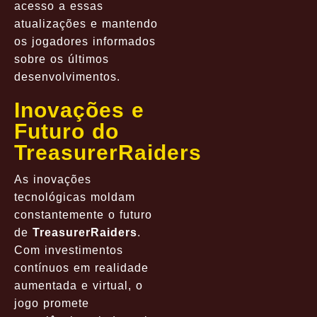
acesso a essas
atualizações e mantendo
os jogadores informados
sobre os últimos
desenvolvimentos.
Inovações e
Futuro do
TreasurerRaiders
As inovações
tecnológicas moldam
constantemente o futuro
de
TreasurerRaiders
.
Com investimentos
contínuos em realidade
aumentada e virtual, o
jogo promete