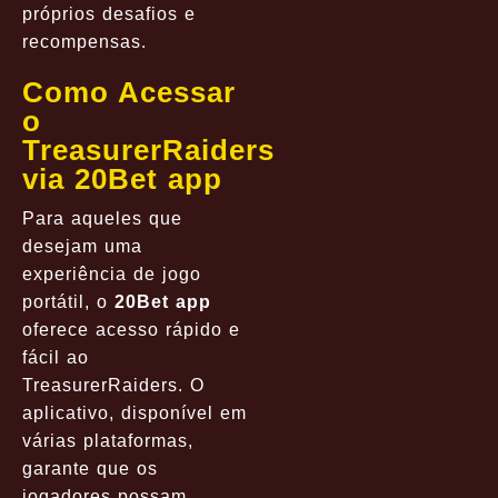
próprios desafios e
recompensas.
Como Acessar
o
TreasurerRaiders
via 20Bet app
Para aqueles que
desejam uma
experiência de jogo
portátil, o
20Bet app
oferece acesso rápido e
fácil ao
TreasurerRaiders. O
aplicativo, disponível em
várias plataformas,
garante que os
jogadores possam