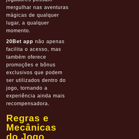
mergulhar nas aventuras
mágicas de qualquer
lugar, a qualquer
momento.
20Bet app
não apenas
facilita o acesso, mas
também oferece
promoções e bônus
exclusivos que podem
ser utilizados dentro do
jogo, tornando a
experiência ainda mais
recompensadora.
Regras e
Mecânicas
do Jogo