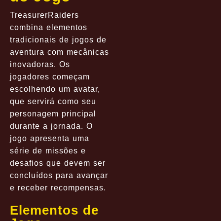
TreasurerRaiders
combina elementos
tradicionais de jogos de
aventura com mecânicas
inovadoras. Os
jogadores começam
escolhendo um avatar,
que servirá como seu
personagem principal
durante a jornada. O
jogo apresenta uma
série de missões e
desafios que devem ser
concluídos para avançar
e receber recompensas.
Elementos de