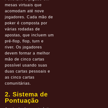
mesas virtuais que
acomodam até nove
jogadores. Cada mão de
poker é composta por
várias rodadas de
apostas, que incluem um
pré-flop, flop, turn e
river. Os jogadores
devem formar a melhor
mão de cinco cartas
possível usando suas
duas cartas pessoais e
as cinco cartas
comunitárias.
2. Sistema de
Pontuação