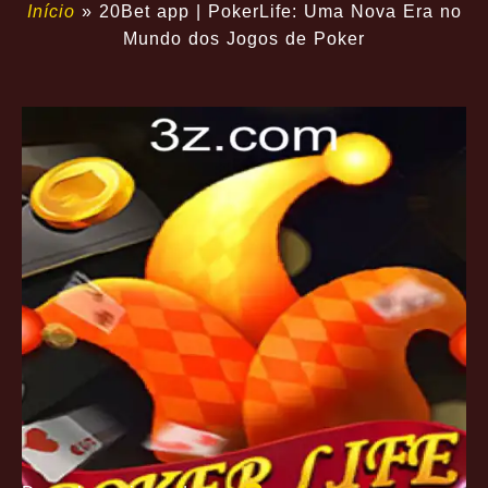
Início
»
20Bet app | PokerLife: Uma Nova Era no
Mundo dos Jogos de Poker