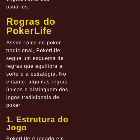
usuários.
Regras do
PokerLife
Assim como no poker
tradicional, PokerLife
segue um esquema de
regras que equilibra a
sorte e a estratégia. No
entanto, algumas regras
únicas o distinguem dos
jogos tradicionais de
poker:
1. Estrutura do
Jogo
PokerLife é jogado em