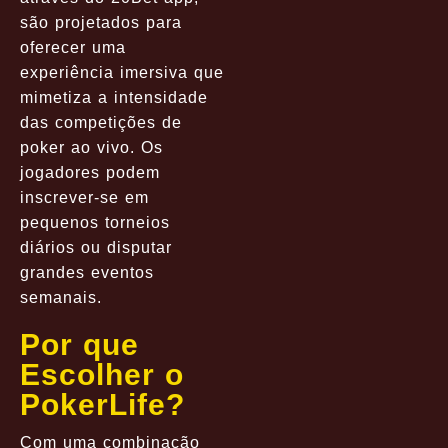
são projetados para
oferecer uma
experiência imersiva que
mimetiza a intensidade
das competições de
poker ao vivo. Os
jogadores podem
inscrever-se em
pequenos torneios
diários ou disputar
grandes eventos
semanais.
Por que
Escolher o
PokerLife?
Com uma combinação