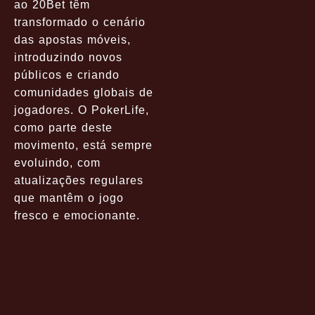
ao 20Bet têm
transformado o cenário
das apostas móveis,
introduzindo novos
públicos e criando
comunidades globais de
jogadores. O PokerLife,
como parte deste
movimento, está sempre
evoluindo, com
atualizações regulares
que mantêm o jogo
fresco e emocionante.