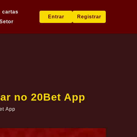
 cartas
Entrar
Registrar
Setor
ar no 20Bet App
et App