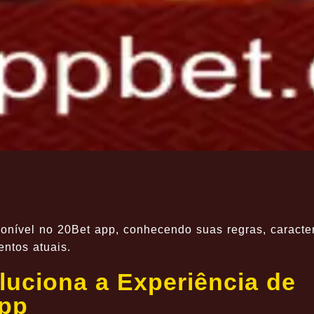
nível no 20Bet app, conhecendo suas regras, caracter
ntos atuais.
uciona a Experiência de
App