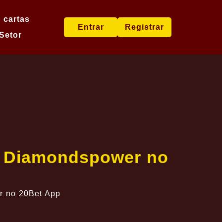
 cartas
Entrar
Registrar
Setor
e Diamondspower no
r no 20Bet App