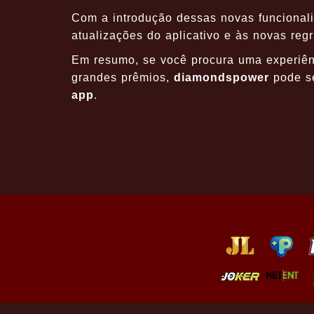
Com a introdução dessas novas funcionali
atualizações do aplicativo e às novas re
Em resumo, se você procura uma experiên
grandes prêmios,
diamondspower
pode se
app
.