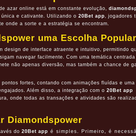
e azar online está em constante evolução,
diamonds
única e cativante. Utilizando o
20Bet app
, jogadores 
 onde a sorte e a estratégia se encontram.
dspower uma Escolha Popula
design de interface atraente e intuitivo, permitindo q
nsigam navegar facilmente. Com uma temática centrad
omete não apenas diversão, mas também a chance de g
 pontos fortes, contando com animações fluídas e uma
engajados. Além disso, a integração com o
20Bet app
ura, onde todas as transações e atividades são realiza
r Diamondspower
ravés do
20Bet app
é simples. Primeiro, é necessá