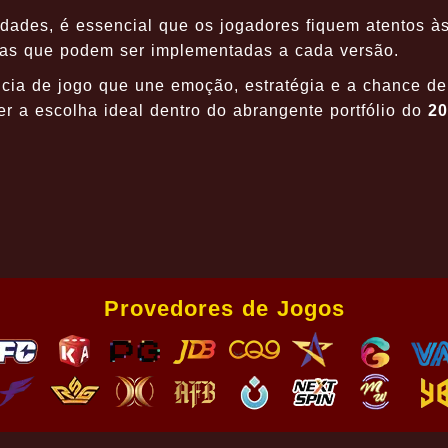
dades, é essencial que os jogadores fiquem atentos à
gras que podem ser implementadas a cada versão.
cia de jogo que une emoção, estratégia e a chance de
r a escolha ideal dentro do abrangente portfólio do
20
Provedores de Jogos