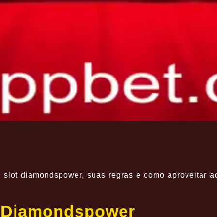
 slot diamondspower, suas regras e como aproveitar a
o Diamondspower