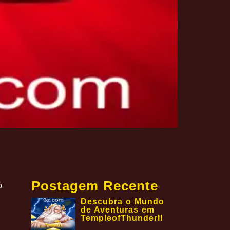
Postagem Recente
o
Descubra o Mundo
de Aventuras em
TempleofThunderII