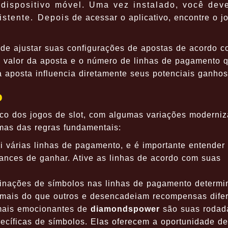
 dispositivo móvel. Uma vez instalado, você deve
ente. Depois de acessar o aplicativo, encontre o j
e de ajustar suas configurações de apostas de acordo 
 o valor da aposta e o número de linhas de pagamento 
a aposta influencia diretamente seus potenciais ganhos
o
co dos jogos de slot, com algumas variações moderni
mas das regras fundamentais:
 várias linhas de pagamento, e é importante entender
hances de ganhar. Ative as linhas de acordo com suas
nações de símbolos nas linhas de pagamento determ
mais do que outros e desencadeiam recompensas difer
ais emocionantes de
diamondspower
são suas rodad
ecíficas de símbolos. Elas oferecem a oportunidade de