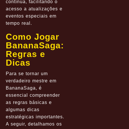
contínua, facilitando o
acesso a atualizações e
eventos especiais em
tempo real.
Como Jogar
BananaSaga:
Regras e
Dicas
Para se tornar um
verdadeiro mestre em
BananaSaga, é
essencial compreender
as regras básicas e
algumas dicas
estratégicas importantes.
A seguir, detalhamos os