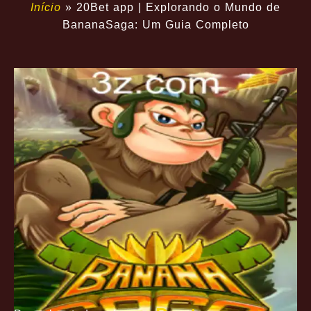
Início
»
20Bet app | Explorando o Mundo de
BananaSaga: Um Guia Completo