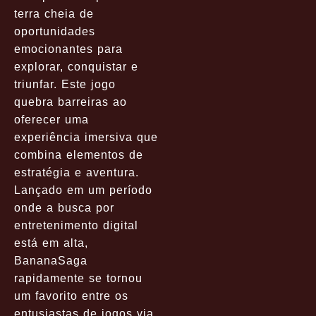
terra cheia de
oportunidades
emocionantes para
explorar, conquistar e
triunfar. Este jogo
quebra barreiras ao
oferecer uma
experiência imersiva que
combina elementos de
estratégia e aventura.
Lançado em um período
onde a busca por
entretenimento digital
está em alta,
BananaSaga
rapidamente se tornou
um favorito entre os
entusiastas de jogos via