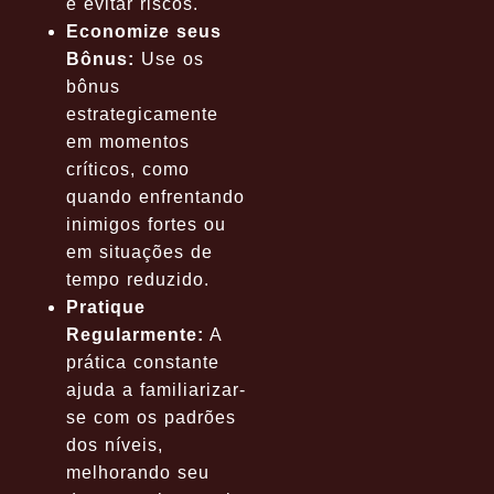
e evitar riscos.
Economize seus
Bônus:
Use os
bônus
estrategicamente
em momentos
críticos, como
quando enfrentando
inimigos fortes ou
em situações de
tempo reduzido.
Pratique
Regularmente:
A
prática constante
ajuda a familiarizar-
se com os padrões
dos níveis,
melhorando seu